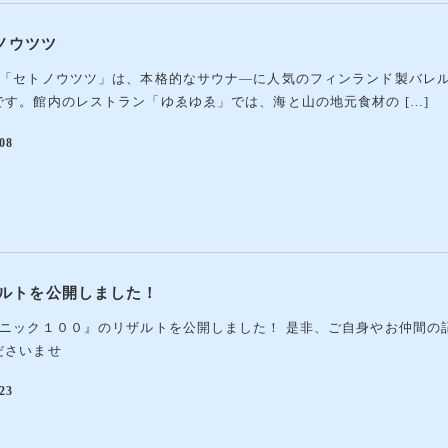
ノウツツ
の「セトノウツツ」は、本格的なサウナ―に人気のフィンランド製バレル
す。館内のレストラン「ゆゑゆゑ」では、海と山の地元食材の […]
08
ザルトを公開しました！
ラニック１００』のリザルトを公開しました！ 是非、ご自身やお仲間の
ださいませ
23